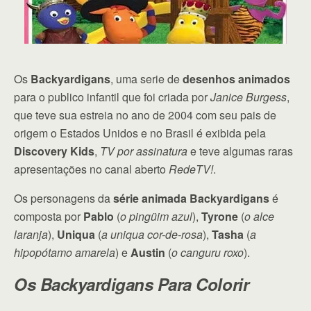
Os
Backyardigans
, uma serie de
desenhos animados
para o publico infantil que foi criada por
Janice Burgess
,
que teve sua estreia no ano de 2004 com seu pais de
origem o Estados Unidos e no Brasil é exibida pela
Discovery Kids
,
TV por assinatura
e teve algumas raras
apresentações no canal aberto
RedeTV!
.
Os personagens da
série animada Backyardigans
é
composta por
Pablo
(
o pingüim azul
),
Tyrone
(
o alce
laranja
),
Uniqua
(
a uniqua cor-de-rosa
),
Tasha
(
a
hipopótamo amarela
) e
Austin
(
o canguru roxo
).
Os Backyardigans Para Colorir