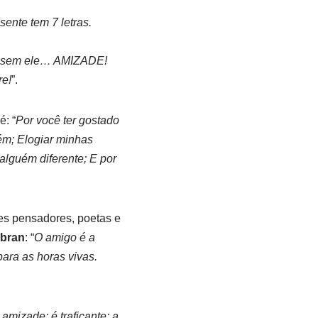
ente tem 7 letras.
ver sem ele… AMIZADE!
re!
”.
: “
Por você ter gostado
ém; Elogiar minhas
alguém diferente; E por
es pensadores, poetas e
ibran
: “
O amigo é a
ara as horas vivas.
amizade: é traficante; a