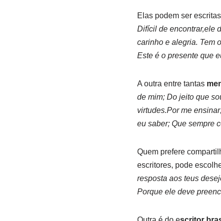
Elas podem ser escrita
Difícil de encontrar,ele
carinho e alegria. Tem
Este é o presente que e
A outra entre tantas
men
de mim; Do jeito que s
virtudes.Por me ensinar
eu saber; Que sempre co
Quem prefere compartil
escritores, pode escolh
resposta aos teus desej
Porque ele deve preenc
Outra é do e
scritor br