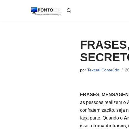
Pular
para
o
conteúdo
FRASES
SECRET
por
Textual Conteúdo
2
FRASES, MENSAGEN
as pessoas realizem o
confraternização, seja 
faça parte. Quando o
Am
isso a
troca de frases