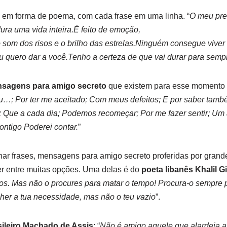
s em forma de poema, com cada frase em uma linha. “
O meu pres
 dura uma vida inteira.É feito de emoção,
 o som dos risos e o brilho das estrelas.Ninguém consegue vi
u quero dar a você.Tenho a certeza de que vai durar para semp
sagens para amigo secreto
que existem para esse momento é
ou…; Por ter me aceitado; Com meus defeitos; E por saber tamb
; Que a cada dia; Podemos recomeçar; Por me fazer sentir; Um 
ntigo Poderei contar.
”
har frases, mensagens para amigo secreto proferidas por grand
er entre muitas opções. Uma delas é do
poeta libanês Khalil G
os. Mas não o procures para matar o tempo! Procura-o sempre p
her a tua necessidade, mas não o teu vazio
”.
asileiro Machado de Assis
: “
Não é amigo aquele que alardeia a 