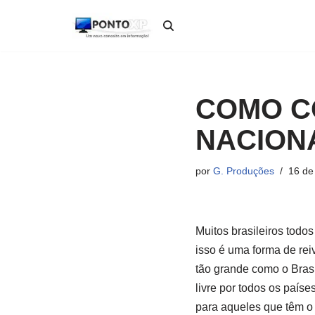
Pular
para
o
conteúdo
COMO C
NACION
por
G. Produções
16 de
Muitos brasileiros todo
isso é uma forma de rei
tão grande como o Brasi
livre por todos os paíse
para aqueles que têm o 