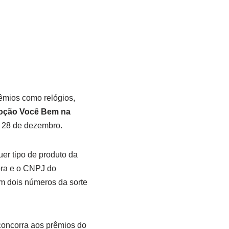
êmios como relógios,
oção Você Bem na
a 28 de dezembro.
er tipo de produto da
mpra e o CNPJ do
em dois números da sorte
concorra aos prêmios do