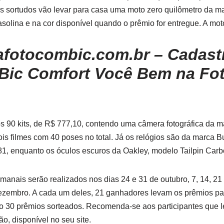
os sortudos vão levar para casa uma moto zero quilômetro da m
asolina e na cor disponível quando o prêmio for entregue. A mo
fotocombic.com.br – Cadast
Bic Comfort Você Bem na Fo
 90 kits, de R$ 777,10, contendo uma câmera fotográfica da ma
dois filmes com 40 poses no total. Já os relógios são da marca
81, enquanto os óculos escuros da Oakley, modelo Tailpin Car
manais serão realizados nos dias 24 e 31 de outubro, 7, 14, 2
 dezembro. A cada um deles, 21 ganhadores levam os prêmios p
erão 30 prêmios sorteados. Recomenda-se aos participantes que l
, disponível no seu site.