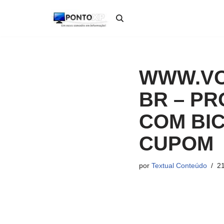
Pular
para
o
conteúdo
WWW.VO
BR – P
COM BI
CUPOM
por
Textual Conteúdo
21