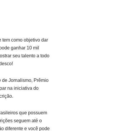
e tem como objetivo dar
 pode ganhar 10 mil
strar seu talento a todo
adesco!
 de Jornalismo, Prêmio
r na iniciativa do
crição.
rasileiros que possuem
crições seguem até o
o diferente e você pode