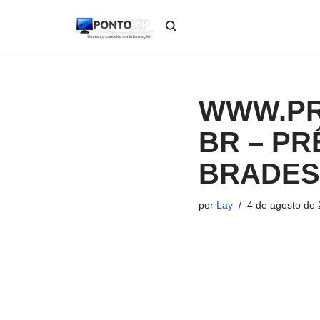
Pular
para
o
conteúdo
WWW.PR
BR – P
BRADES
por
Lay
4 de agosto de