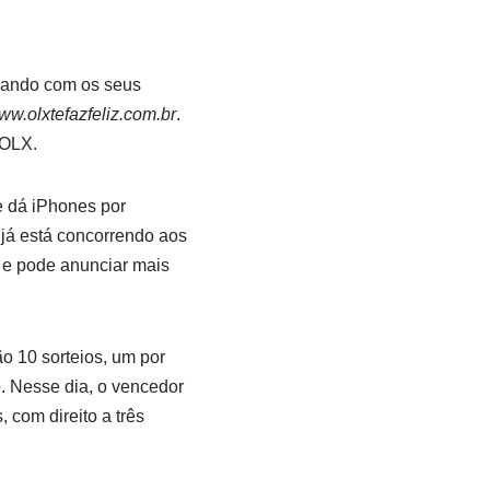
rlando com os seus
ww.olxtefazfeliz.com.br
.
 OLX.
e dá iPhones por
já está concorrendo aos
l e pode anunciar mais
o 10 sorteios, um por
o. Nesse dia, o vencedor
 com direito a três