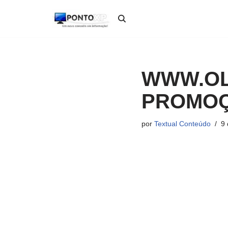
Pular
para
o
conteúdo
WWW.OL
PROMOÇÃ
por
Textual Conteúdo
9 