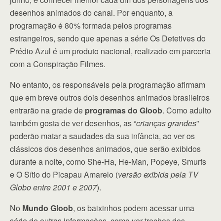
desenhos animados do canal. Por enquanto, a
programação é 80% formada pelos programas
estrangeiros, sendo que apenas a série Os Detetives do
Prédio Azul é um produto nacional, realizado em parceria
com a Conspiração Filmes.
No entanto, os responsáveis pela programação afirmam
que em breve outros dois desenhos animados brasileiros
entrarão na grade de
programas do Gloob
. Como adulto
também gosta de ver desenhos, as “
crianças grandes
”
poderão matar a saudades da sua infância, ao ver os
clássicos dos desenhos animados, que serão exibidos
durante a noite, como She-Ha, He-Man, Popeye, Smurfs
e O Sítio do Picapau Amarelo (
versão exibida pela TV
Globo entre 2001 e 2007
).
No
Mundo Gloob
, os baixinhos podem acessar uma
série de outras informações, como ver trechos dos