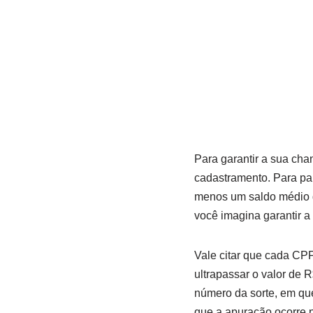
Para garantir a sua cha
cadastramento. Para part
menos um saldo médio d
você imagina garantir a 
Vale citar que cada CP
ultrapassar o valor de R
número da sorte, em que
que a apuração ocorre p