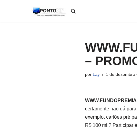
Pular
para
o
conteúdo
WWW.FU
– PROM
por
Lay
1 de dezembro 
WWW.FUNDOPREMIA
certamente não dá para 
exemplo, cartões pré pa
R$ 100 mil? Participar é