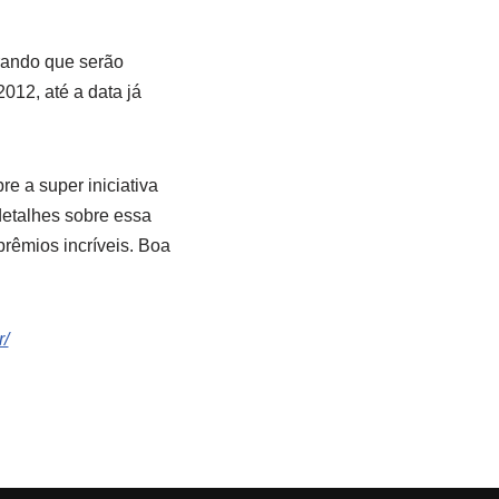
brando que serão
012, até a data já
e a super iniciativa
 detalhes sobre essa
prêmios incríveis. Boa
/