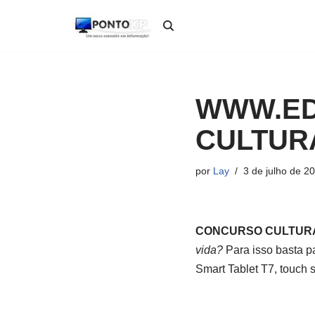
Pular
para
o
conteúdo
WWW.ED
CULTUR
por
Lay
3 de julho de 2
CONCURSO CULTURA
vida?
Para isso basta pa
Smart Tablet T7, touch s