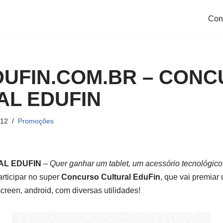
Con
UFIN.COM.BR – CON
AL EDUFIN
012
Promoções
L EDUFIN
–
Quer ganhar um tablet, um acessório tecnológico q
rticipar no super
Concurso Cultural EduFin
, que vai premia
creen, android, com diversas utilidades!