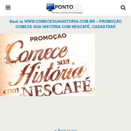
Back to WWW.COMECESUAHISTORIA.COM.BR – PROMOÇÃO
COMECE SUA HISTÓRIA COM NESCAFÉ, CADASTRAR
Back to top