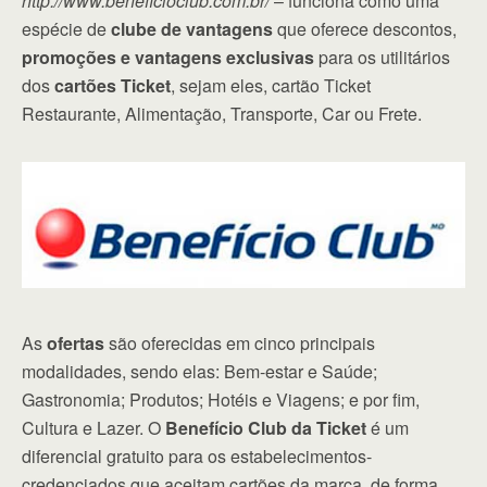
http://www.beneficioclub.com.br/
– funciona como uma
espécie de
clube de vantagens
que oferece descontos,
promoções e vantagens exclusivas
para os utilitários
dos
cartões Ticket
, sejam eles, cartão Ticket
Restaurante, Alimentação, Transporte, Car ou Frete.
As
ofertas
são oferecidas em cinco principais
modalidades, sendo elas: Bem-estar e Saúde;
Gastronomia; Produtos; Hotéis e Viagens; e por fim,
Cultura e Lazer. O
Benefício Club da Ticket
é um
diferencial gratuito para os estabelecimentos-
credenciados que aceitam cartões da marca, de forma