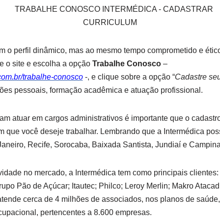
com o perfil dinâmico, mas ao mesmo tempo comprometido e éti
e o site e escolha a opção
Trabalhe Conosco
–
com.br/trabalhe-conosco
-, e clique sobre a opção “
Cadastre seu
ões pessoais, formação acadêmica e atuação profissional.
m atuar em cargos administrativos é importante que o cadastro 
m que você deseje trabalhar. Lembrando que a Intermédica possui
Janeiro, Recife, Sorocaba, Baixada Santista, Jundiaí e Campina
idade no mercado, a Intermédica tem como principais clientes
upo Pão de Açúcar; Itautec; Philco; Leroy Merlin; Makro Atacadi
tende cerca de 4 milhões de associados, nos planos de saúde
cupacional, pertencentes a 8.600 empresas.