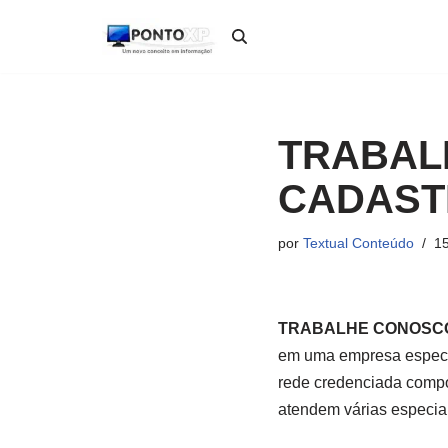
Pular
para
o
conteúdo
TRABAL
CADAST
por
Textual Conteúdo
15
TRABALHE CONOSCO
em uma empresa especia
rede credenciada compos
atendem várias especia