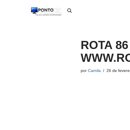
Pular
para
o
conteúdo
ROTA 86
WWW.RO
por
Camila
26 de fevere