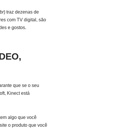
br
) traz dezenas de
es com TV digital, são
des e gostos.
DEO,
arante que se o seu
ft, Kinect está
tem algo que você
site o produto que você