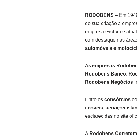
RODOBENS
– Em 1949,
de sua criação a empre
empresa evoluiu e atua
com destaque nas área
automóveis e motocic
As
empresas Rodobe
Rodobens Banco
,
Rod
Rodobens Negócios In
Entre os
consórcios
of
imóveis, serviços e la
esclarecidas no site of
A
Rodobens Corretora