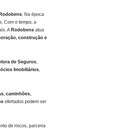
 Rodobens
. Na época
s. Com o tempo, a
ís. A
Rodobens
atua
poração, construção e
tora de Seguros
,
cios Imobiliários
,
as, caminhões,
os
ofertados podem ser
to de riscos, parceria