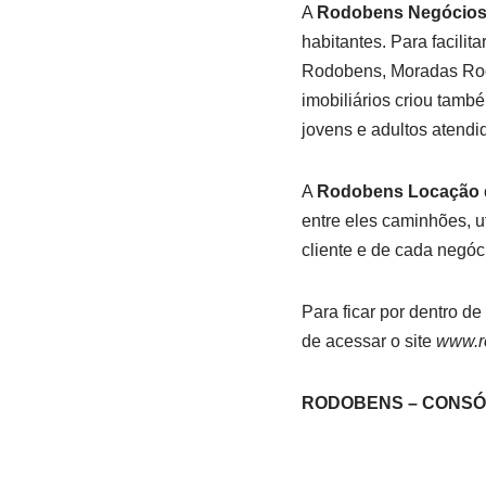
A
Rodobens Negócios 
habitantes. Para facili
Rodobens, Moradas Rodo
imobiliários criou tamb
jovens e adultos atend
A
Rodobens Locação d
entre eles caminhões, u
cliente e de cada negóc
Para ficar por dentro d
de acessar o site
www.r
RODOBENS – CONSÓ