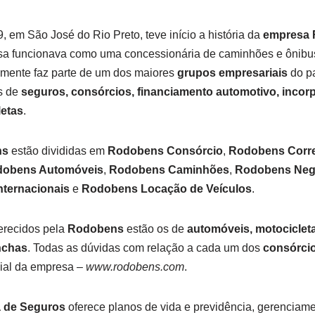
 em São José do Rio Preto, teve início a história da
empresa
sa funcionava como uma concessionária de caminhões e ônibu
lmente faz parte de um dos maiores
grupos empresariais
do pa
s de
seguros, consórcios, financiamento automotivo, incor
letas
.
ns
estão divididas em
Rodobens Consórcio
,
Rodobens Corre
obens Automóveis
,
Rodobens Caminhões
,
Rodobens Negó
ternacionais
e
Rodobens Locação de Veículos
.
erecidos pela
Rodobens
estão os de
automóveis, motociclet
nchas
. Todas as dúvidas com relação a cada um dos
consórci
icial da empresa –
www.rodobens.com
.
 de Seguros
oferece planos de vida e previdência, gerenciamen