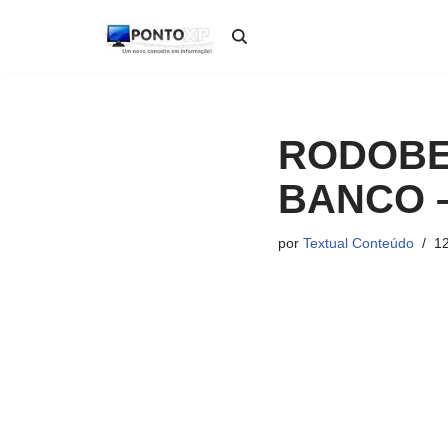
Pular
para
o
conteúdo
RODOBE
BANCO 
por
Textual Conteúdo
12