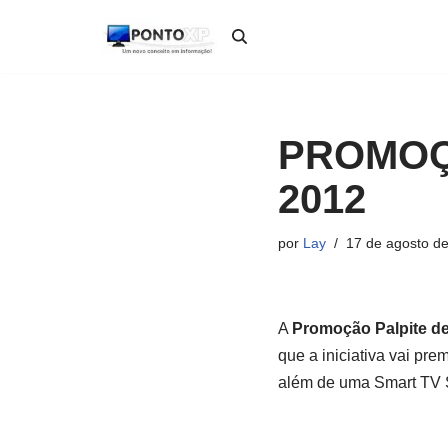
Pular
para
o
conteúdo
PROMOÇ
2012
por
Lay
17 de agosto d
A
Promoção Palpite d
que a iniciativa vai pr
além de uma Smart TV 