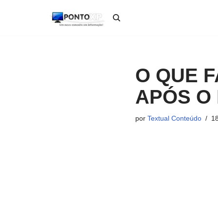
Pular
para
o
conteúdo
O QUE F
APÓS O
por
Textual Conteúdo
18