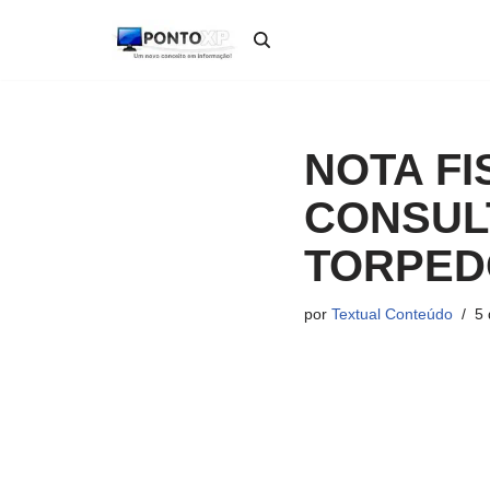
Pular
para
o
conteúdo
NOTA FI
CONSULT
TORPED
por
Textual Conteúdo
5 