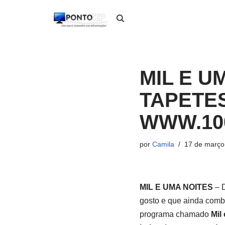
Pular
para
o
conteúdo
MIL E U
TAPETE
WWW.10
por
Camila
17 de março
MIL E UMA NOITES
– D
gosto e que ainda comb
programa chamado
Mil