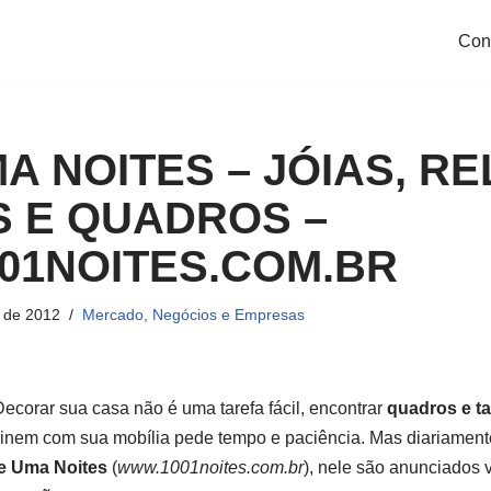
Con
MA NOITES – JÓIAS, R
S E QUADROS –
01NOITES.COM.BR
 de 2012
Mercado, Negócios e Empresas
ecorar sua casa não é uma tarefa fácil, encontrar
quadros e t
inem com sua mobília pede tempo e paciência. Mas diariament
 e Uma Noites
(
www.1001noites.com.br
), nele são anunciados 