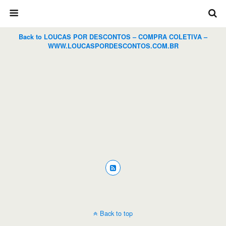
Back to LOUCAS POR DESCONTOS – COMPRA COLETIVA –
WWW.LOUCASPORDESCONTOS.COM.BR
Back to top