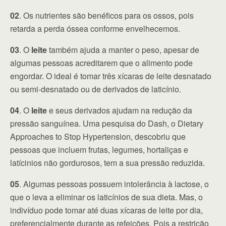
02
. Os nutrientes são benéficos para os ossos, pois
retarda a perda óssea conforme envelhecemos.
03
. O
leite
também ajuda a manter o peso, apesar de
algumas pessoas acreditarem que o alimento pode
engordar. O ideal é tomar três xícaras de leite desnatado
ou semi-desnatado ou de derivados de laticínio.
04
. O
leite
e seus derivados ajudam na redução da
pressão sanguínea. Uma pesquisa do Dash, o Dietary
Approaches to Stop Hypertension, descobriu que
pessoas que incluem frutas, legumes, hortaliças e
latícinios não gordurosos, tem a sua pressão reduzida.
05
. Algumas pessoas possuem intolerância à lactose, o
que o leva a eliminar os laticínios de sua dieta. Mas, o
indivíduo pode tomar até duas xícaras de leite por dia,
preferencialmente durante as refeições. Pois a restrição