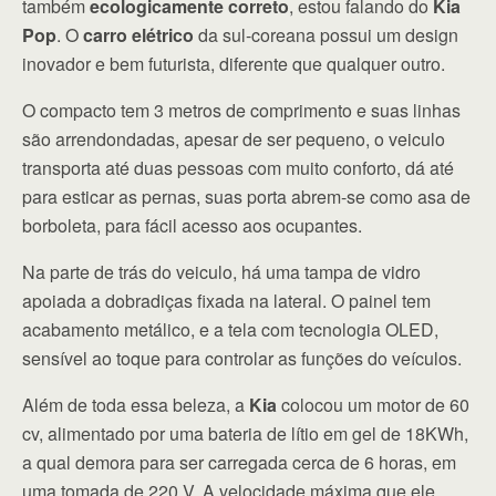
também
ecologicamente correto
, estou falando do
Kia
Pop
. O
carro elétrico
da sul-coreana possui um design
inovador e bem futurista, diferente que qualquer outro.
O compacto tem 3 metros de comprimento e suas linhas
são arrendondadas, apesar de ser pequeno, o veiculo
transporta até duas pessoas com muito conforto, dá até
para esticar as pernas, suas porta abrem-se como asa de
borboleta, para fácil acesso aos ocupantes.
Na parte de trás do veiculo, há uma tampa de vidro
apoiada a dobradiças fixada na lateral. O painel tem
acabamento metálico, e a tela com tecnologia OLED,
sensível ao toque para controlar as funções do veículos.
Além de toda essa beleza, a
Kia
colocou um motor de 60
cv, alimentado por uma bateria de lítio em gel de 18KWh,
a qual demora para ser carregada cerca de 6 horas, em
uma tomada de 220 V. A velocidade máxima que ele