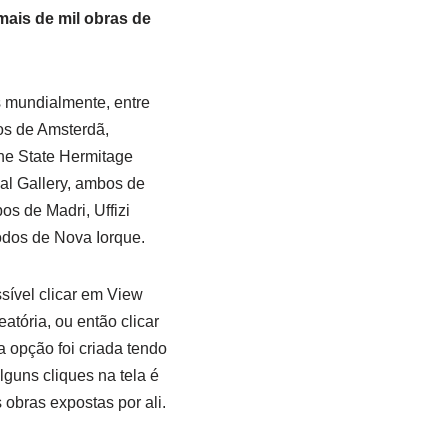
 mais de mil obras de
 mundialmente, entre
os de Amsterdã,
he State Hermitage
nal Gallery, ambos de
s de Madri, Uffizi
odos de Nova Iorque.
sível clicar em View
atória, ou então clicar
 opção foi criada tendo
guns cliques na tela é
 obras expostas por ali.