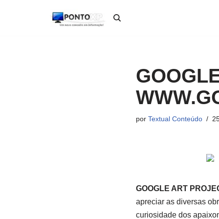
Pular
para
o
conteúdo
GOOGLE
WWW.GO
por
Textual Conteúdo
25
GOOGLE ART PROJE
apreciar as diversas ob
curiosidade dos apaixon