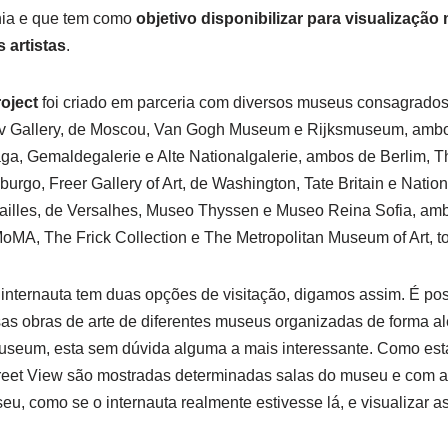
ia e que tem como
objetivo disponibilizar para visualização
 artistas
.
oject
foi criado em parceria com diversos museus consagrados
ov Gallery, de Moscou, Van Gogh Museum e Rijksmuseum, amb
, Gemaldegalerie e Alte Nationalgalerie, ambos de Berlim, T
rgo, Freer Gallery of Art, de Washington, Tate Britain e Natio
ailles, de Versalhes, Museo Thyssen e Museo Reina Sofia, ambo
MoMA, The Frick Collection e The Metropolitan Museum of Art, t
o internauta tem duas opções de visitação, digamos assim. É pos
sas obras de arte de diferentes museus organizadas de forma ale
useum, esta sem dúvida alguma a mais interessante. Como esta
eet View são mostradas determinadas salas do museu e com al
u, como se o internauta realmente estivesse lá, e visualizar as