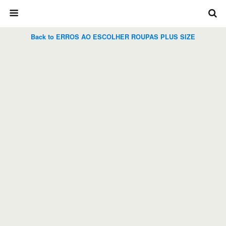
Back to ERROS AO ESCOLHER ROUPAS PLUS SIZE