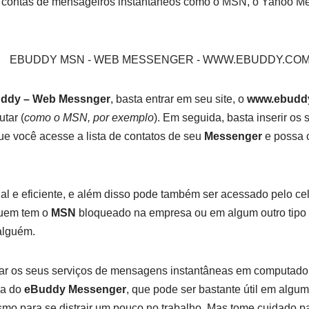
 contas de mensageiros instantâneos como o MSN, o Yahoo Mes
ddy – Web Messnger
, basta entrar em seu site, o
www.ebudd
tar (
como o MSN, por exemplo
). Em seguida, basta inserir os
ue você acesse a lista de contatos de seu
Messenger
e possa 
al e eficiente, e além disso pode também ser acessado pelo cel
quem tem o
MSN
bloqueado na empresa ou em algum outro tipo 
alguém.
r os seus serviços de mensagens instantâneas em computador
ça do
eBuddy Messenger
, que pode ser bastante útil em alg
o para se distrair um pouco no trabalho. Mas tome cuidado pa