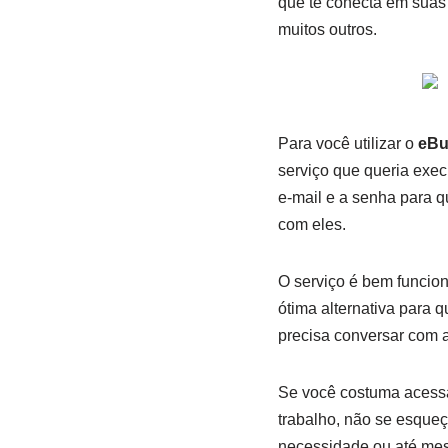
que te conecta em suas
muitos outros.
Para você utilizar o
eBu
serviço que queria execu
e-mail e a senha para q
com eles.
O serviço é bem funcion
ótima alternativa para 
precisa conversar com 
Se você costuma acessa
trabalho, não se esque
necessidade ou até mesm