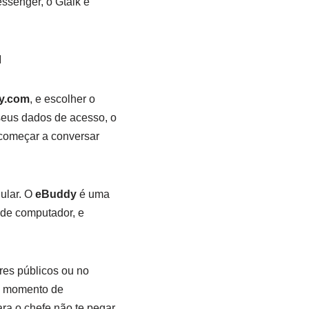
senger, o Gtalk e
y.com
, e escolher o
 seus dados de acesso, o
começar a conversar
ular. O
eBuddy
é uma
de computador, e
es públicos ou no
um momento de
ra o chefe não te pegar.