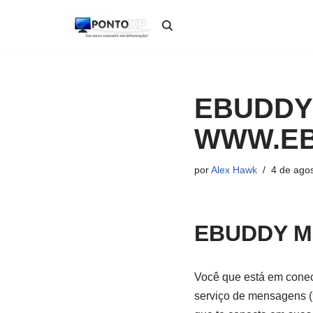
Pular
para
o
conteúdo
EBUDDY
WWW.EB
por
Alex Hawk
4 de ago
EBUDDY M
Você que está em conec
serviço de mensagens (