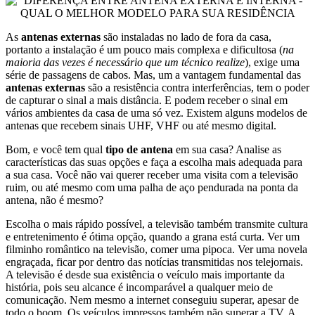
As
antenas externas
são instaladas no lado de fora da casa,
portanto a instalação é um pouco mais complexa e dificultosa (
na
maioria das vezes é necessário que um técnico realize
), exige uma
série de passagens de cabos. Mas, um a vantagem fundamental das
antenas externas
são a resistência contra interferências, tem o poder
de capturar o sinal a mais distância. E podem receber o sinal em
vários ambientes da casa de uma só vez. Existem alguns modelos de
antenas que recebem sinais UHF, VHF ou até mesmo digital.
Bom, e você tem qual
tipo de antena
em sua casa? Analise as
características das suas opções e faça a escolha mais adequada para
a sua casa. Você não vai querer receber uma visita com a televisão
ruim, ou até mesmo com uma palha de aço pendurada na ponta da
antena, não é mesmo?
Escolha o mais rápido possível, a televisão também transmite cultura
e entretenimento é ótima opção, quando a grana está curta. Ver um
filminho romântico na televisão, comer uma pipoca. Ver uma novela
engraçada, ficar por dentro das notícias transmitidas nos telejornais.
A televisão é desde sua existência o veículo mais importante da
história, pois seu alcance é incomparável a qualquer meio de
comunicação. Nem mesmo a internet conseguiu superar, apesar de
todo o boom. Os veículos impressos também não superar a TV. A