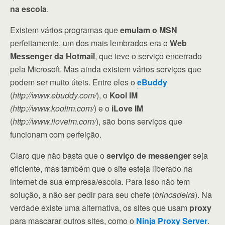
na escola
.
Existem vários programas que
emulam o MSN
perfeitamente, um dos mais lembrados era o
Web
Messenger da Hotmail
, que teve o serviço encerrado
pela Microsoft. Mas ainda existem vários serviços que
podem ser muito úteis. Entre eles o
eBuddy
(
http://www.ebuddy.com/
), o
Kool IM
(http://www.koolim.com/
) e o
iLove IM
(
http://www.iloveim.com/
), são bons serviços que
funcionam com perfeição.
Claro que não basta que o
serviço de messenger
seja
eficiente, mas também que o site esteja liberado na
internet de sua empresa/escola. Para isso não tem
solução, a não ser pedir para seu chefe (
brincadeira
). Na
verdade existe uma alternativa, os sites que usam
proxy
para mascarar outros sites, como o
Ninja Proxy Server
.