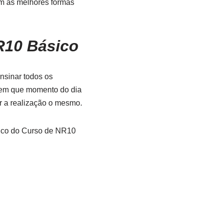
m as melhores formas
R10 Básico
ensinar todos os
r em que momento do dia
ar a realização o mesmo.
tico do Curso de NR10