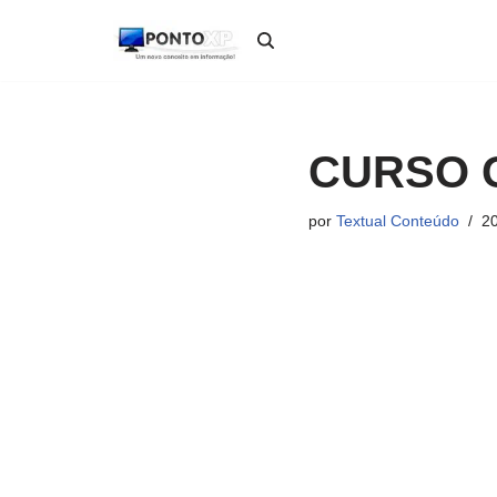
Pular
para
o
conteúdo
CURSO 
por
Textual Conteúdo
20