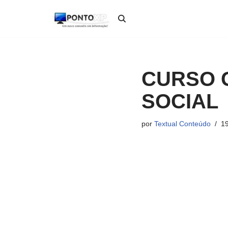
Pular
para
o
conteúdo
CURSO 
SOCIAL
por
Textual Conteúdo
19