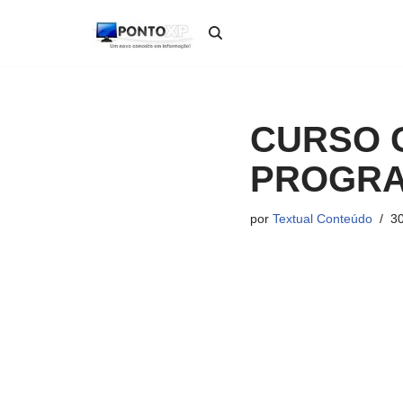
Pular
para
o
conteúdo
CURSO 
PROGRA
por
Textual Conteúdo
30