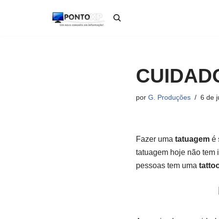
Pular
para
o
conteúdo
CUIDAD
por
G. Produções
6 de 
Fazer uma
tatuagem
é 
tatuagem hoje não tem i
pessoas tem uma
tatto