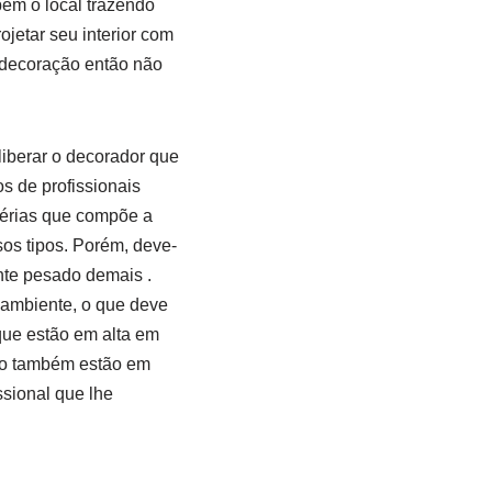
bem o local trazendo
jetar seu interior com
 decoração então não
liberar o decorador que
s de profissionais
térias que compõe a
os tipos. Porém, deve-
nte pesado demais .
 ambiente, o que deve
que estão em alta em
lo também estão em
sional que lhe