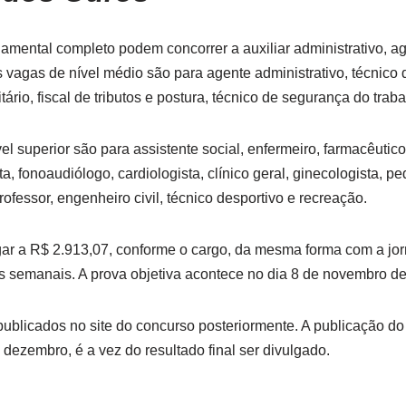
mental completo podem concorrer a auxiliar administrativo, a
 As vagas de nível médio são para agente administrativo, técnic
itário, fiscal de tributos e postura, técnico de segurança do trab
l superior são para assistente social, enfermeiro, farmacêutico
a, fonoaudiólogo, cardiologista, clínico geral, ginecologista, pedi
professor, engenheiro civil, técnico desportivo e recreação.
ar a R$ 2.913,07, conforme o cargo, da mesma forma com a jor
s semanais. A prova objetiva acontece no dia 8 de novembro d
 publicados no site do concurso posteriormente. A publicação do
 dezembro, é a vez do resultado final ser divulgado.