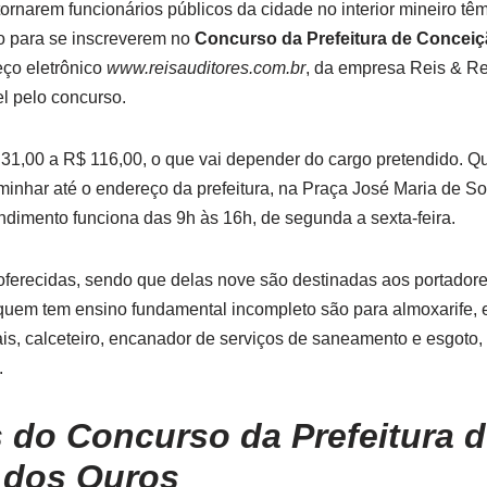
ornarem funcionários públicos da cidade no interior mineiro têm
o para se inscreverem no
Concurso da Prefeitura de Concei
eço eletrônico
www.reisauditores.com.br
, da empresa Reis & Re
l pelo concurso.
$ 31,00 a R$ 116,00, o que vai depender do cargo pretendido. 
minhar até o endereço da prefeitura, na Praça José Maria de Sou
endimento funciona das 9h às 16h, de segunda a sexta-feira.
oferecidas, sendo que delas nove são destinadas aos portadores 
uem tem ensino fundamental incompleto são para almoxarife, ele
rais, calceteiro, encanador de serviços de saneamento e esgoto,
.
 do Concurso da Prefeitura 
 dos Ouros