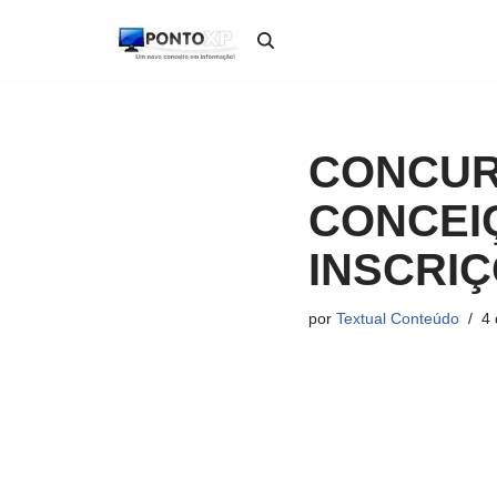
Pular
para
o
conteúdo
CONCUR
CONCEIÇ
INSCRI
por
Textual Conteúdo
4 