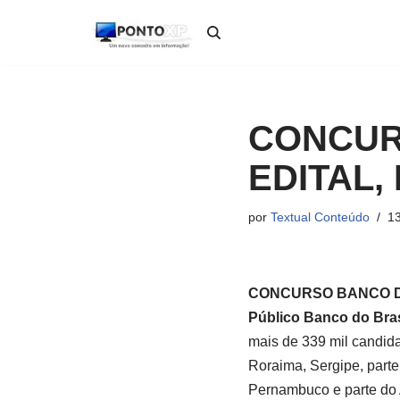
Pular
para
o
conteúdo
CONCURS
EDITAL,
por
Textual Conteúdo
13
CONCURSO BANCO D
Público Banco do Bras
mais de 339 mil candid
Roraima, Sergipe, part
Pernambuco e parte do