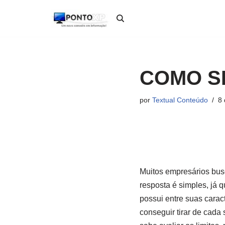
Pular
para
o
conteúdo
COMO S
por
Textual Conteúdo
8 
Muitos empresários bu
resposta é simples, já 
possui entre suas carac
conseguir tirar de cad