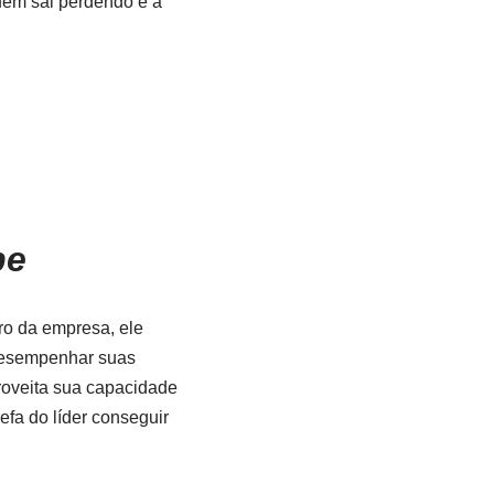
quem sai perdendo é a
pe
ro da empresa, ele
 desempenhar suas
roveita sua capacidade
efa do líder conseguir