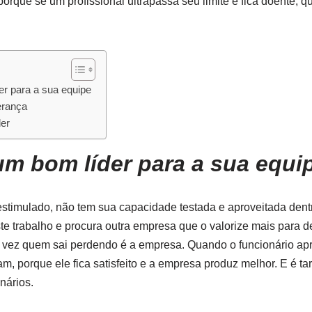
 porque se um profissional ultrapassa seu limite e fica doente, 
r para a sua equipe
erança
er
m bom líder para a sua equi
estimulado, não tem sua capacidade testada e aproveitada dent
ste trabalho e procura outra empresa que o valorize mais para
 vez quem sai perdendo é a empresa. Quando o funcionário ap
, porque ele fica satisfeito e a empresa produz melhor. E é tar
nários.