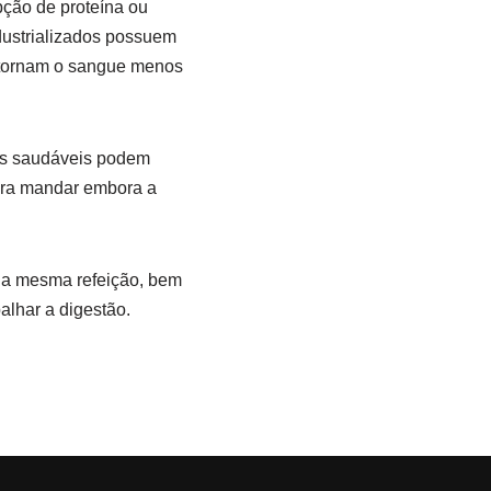
pção de proteína ou
dustrializados possuem
 tornam o sangue menos
ais saudáveis podem
para mandar embora a
 na mesma refeição, bem
lhar a digestão.