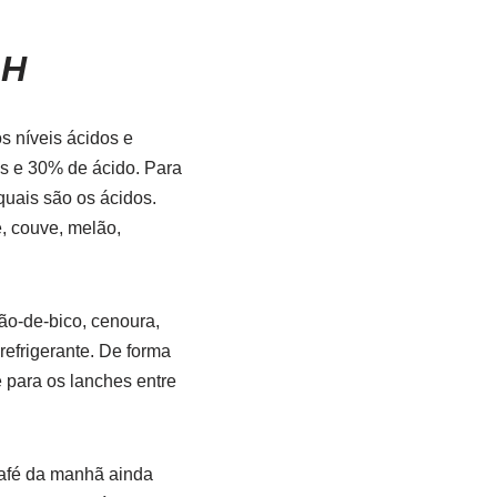
pH
os níveis ácidos e
os e 30% de ácido. Para
quais são os ácidos.
e, couve, melão,
ão-de-bico, cenoura,
 refrigerante. De forma
e para os lanches entre
café da manhã ainda