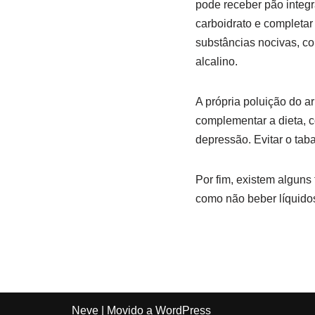
pode receber pão integr
carboidrato e completa
substâncias nocivas, c
alcalino.
A própria poluição do a
complementar a dieta, 
depressão. Evitar o tab
Por fim, existem alguns
como não beber líquido
Neve
| Movido a
WordPress