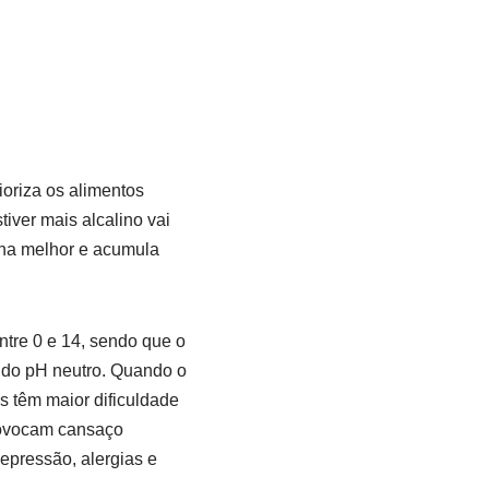
ioriza os alimentos
iver mais alcalino vai
alha melhor e acumula
ntre 0 e 14, sendo que o
a do pH neutro. Quando o
s têm maior dificuldade
provocam cansaço
epressão, alergias e