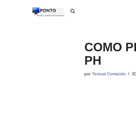
Pular
para
o
conteúdo
COMO P
PH
por
Textual Conteúdo
30