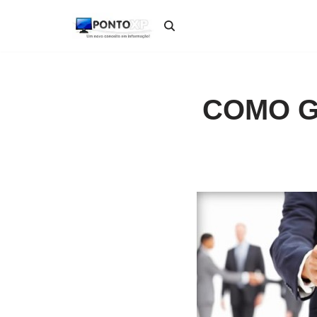
Pular
para
o
conteúdo
COMO G