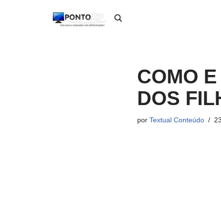
Pular
para
o
conteúdo
COMO E
DOS FI
por
Textual Conteúdo
23