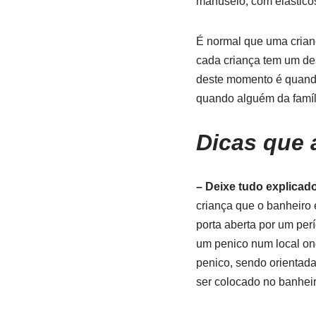
manuseio, com elástico
É normal que uma crianç
cada criança tem um des
deste momento é quando 
quando alguém da famíli
Dicas que 
– Deixe tudo explicado
criança que o banheiro 
porta aberta por um per
um penico num local ond
penico, sendo orientada
ser colocado no banheir