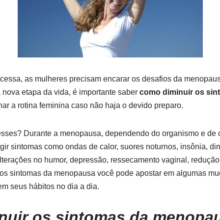
essa, as mulheres precisam encarar os desafios da menopaus
 nova etapa da vida, é importante saber
como diminuir os si
ar a rotina feminina caso não haja o devido preparo.
esses? Durante a menopausa, dependendo do organismo e de 
ir sintomas como ondas de calor, suores noturnos, insônia, di
e alterações no humor, depressão, ressecamento vaginal, reduçã
r os sintomas da menopausa você pode apostar em algumas mu
m seus hábitos no dia a dia.
nuir os sintomas da menopa