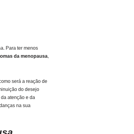
a. Para ter menos
ntomas da menopausa
,
como será a reação de
minuição do desejo
o da atenção e da
danças na sua
usa