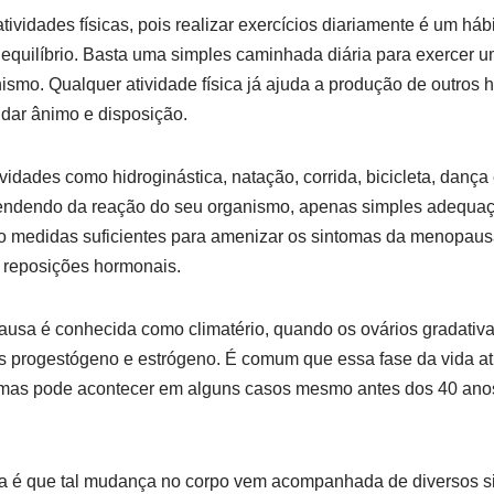
tividades físicas, pois realizar exercícios diariamente é um há
equilíbrio. Basta uma simples caminhada diária para exercer u
smo. Qualquer atividade física já ajuda a produção de outros
 dar ânimo e disposição.
vidades como hidroginástica, natação, corrida, bicicleta, dança
endendo da reação do seu organismo, apenas simples adequaç
são medidas suficientes para amenizar os sintomas da menopaus
 reposições hormonais.
pausa é conhecida como climatério, quando os ovários gradati
 progestógeno e estrógeno. É comum que essa fase da vida ati
 mas pode acontecer em alguns casos mesmo antes dos 40 ano
a é que tal mudança no corpo vem acompanhada de diversos s