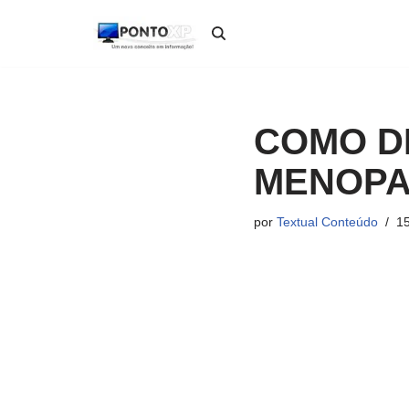
Pular
para
o
conteúdo
COMO DI
MENOP
por
Textual Conteúdo
15