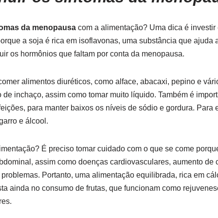
ntomas da menopausa
com a alimentação? Uma dica é investir
porque a soja é rica em isoflavonas, uma substância que ajuda
ituir os hormônios que faltam por conta da menopausa.
mer alimentos diuréticos, como alface, abacaxi, pepino e vár
de inchaço, assim como tomar muito líquido. Também é importa
feições, para manter baixos os níveis de sódio e gordura. Para
arro e álcool.
 alimentação? É preciso tomar cuidado com o que se come porq
bdominal, assim como doenças cardiovasculares, aumento de co
 problemas. Portanto, uma alimentação equilibrada, rica em cálc
vista ainda no consumo de frutas, que funcionam como rejuvenes
res.