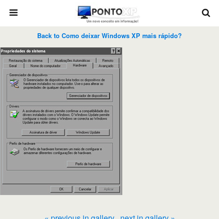
Back to Como deixar Windows XP mais rápido?
« previous in gallery
next in gallery »