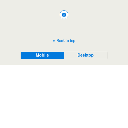
Back to top
Mobile
Desktop