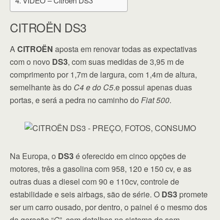
VÍDEO – Citroën DS3
CITROËN DS3
A
CITROËN
aposta em renovar todas as expectativas
com o novo
DS3
, com suas medidas de 3,95 m de
comprimento por 1,7m de largura, com 1,4m de altura,
semelhante às do
C4 e do C5
.e possui apenas duas
portas, e será a pedra no caminho do
Fiat 500
.
Na Europa, o
DS3
é oferecido em cinco opções de
motores, três a gasolina com 958, 120 e 150 cv, e as
outras duas a diesel com 90 e 110cv, controle de
estabilidade e seis airbags, são de série. O
DS3
promete
ser um carro ousado, por dentro, o painel é o mesmo dos
da geração “
C
”, com detalhes no sistema de som.