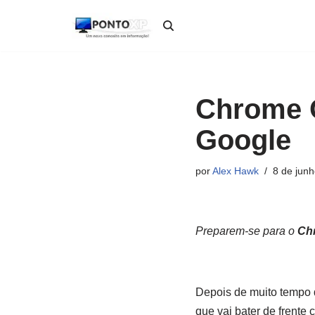
Pular
para
o
conteúdo
Chrome O
Google
por
Alex Hawk
8 de jun
Preparem-se para o
Ch
Depois de muito tempo 
que vai bater de frente 