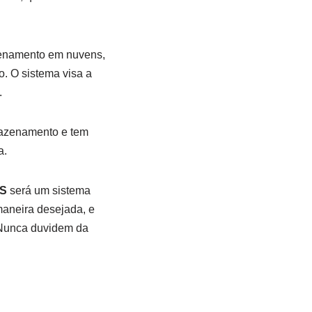
zenamento em nuvens,
. O sistema visa a
.
mazenamento e tem
a.
S
será um sistema
aneira desejada, e
 Nunca duvidem da