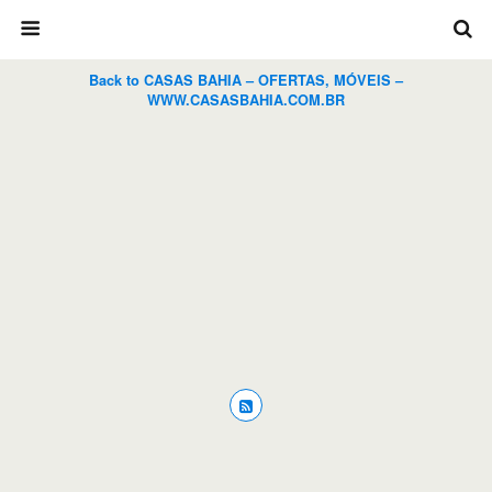
Back to CASAS BAHIA – OFERTAS, MÓVEIS –
WWW.CASASBAHIA.COM.BR