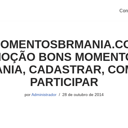
Con
OMENTOSBRMANIA.CO
OÇÃO BONS MOMENT
NIA, CADASTRAR, C
PARTICIPAR
por
Administrador
28 de outubro de 2014