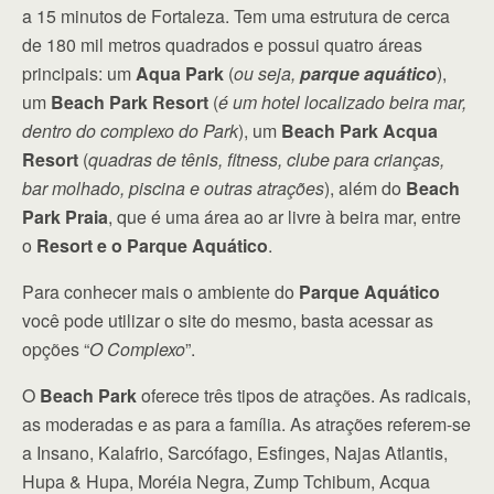
a 15 minutos de Fortaleza. Tem uma estrutura de cerca
de 180 mil metros quadrados e possui quatro áreas
principais: um
Aqua Park
(
ou seja,
parque aquático
),
um
Beach Park Resort
(
é um hotel localizado beira mar,
dentro do complexo do Park
), um
Beach Park Acqua
Resort
(
quadras de tênis, fitness, clube para crianças,
bar molhado, piscina e outras atrações
), além do
Beach
Park Praia
, que é uma área ao ar livre à beira mar, entre
o
Resort e o Parque Aquático
.
Para conhecer mais o ambiente do
Parque Aquático
você pode utilizar o site do mesmo, basta acessar as
opções “
O Complexo
”.
O
Beach Park
oferece três tipos de atrações. As radicais,
as moderadas e as para a família. As atrações referem-se
a Insano, Kalafrio, Sarcófago, Esfinges, Najas Atlantis,
Hupa & Hupa, Moréia Negra, Zump Tchibum, Acqua