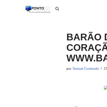
Pular
para
o
conteúdo
BARÃO D
CORAÇÃ
WWW.B
por
Textual Conteúdo
27