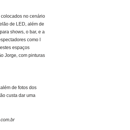
m colocados no cenário
telão de LED, além de
para shows, o bar, e a
espectadores como I
destes espaços
o Jorge, com pinturas
além de fotos dos
 não custa dar uma
.com.br