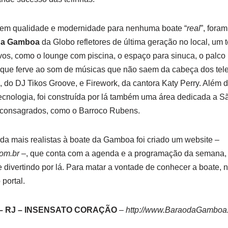
 em qualidade e modernidade para nenhuma boate “
real
”, fora
da Gamboa
da Globo refletores de última geração no local, um 
os, como o lounge com piscina, o espaço para sinuca, o palco 
 que ferve ao som de músicas que não saem da cabeça dos tel
 do DJ Tikos Groove, e Firework, da cantora Katy Perry. Além 
cnologia, foi construída por lá também uma área dedicada a Sã
s consagrados, como o Barroco Rubens.
da mais realistas à boate da Gamboa foi criado um website –
om.br
–, que conta com a agenda e a programação da semana, 
se divertindo por lá. Para matar a vontade de conhecer a boate,
portal.
 RJ – INSENSATO CORAÇÃO
–
http://www.BaraodaGamboa