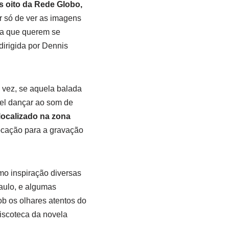
s oito da Rede Globo,
r só de ver as imagens
la que querem se
 dirigida por Dennis
vez, se aquela balada
vel dançar ao som de
localizado na zona
locação para a gravação
omo inspiração diversas
aulo, e algumas
ob os olhares atentos do
discoteca da novela