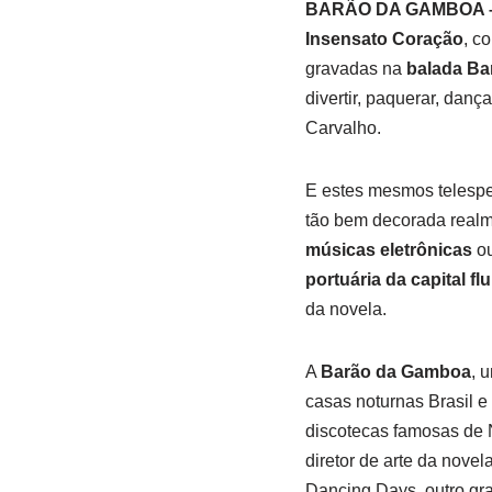
BARÃO DA GAMBOA 
Insensato Coração
, c
gravadas na
balada B
divertir, paquerar, danç
Carvalho.
E estes mesmos telespe
tão bem decorada realme
músicas eletrônicas
ou
portuária da capital f
da novela.
A
Barão da Gamboa
, 
casas noturnas Brasil 
discotecas famosas de N
diretor de arte da nove
Dancing Days, outro gr