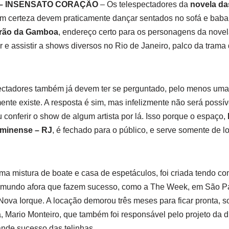
– INSENSATO CORAÇÃO
– Os telespectadores da
novela da
om certeza devem praticamente dançar sentados no sofá e baba
arão da Gamboa
, endereço certo para os personagens da nove
ar e assistir a shows diversos no Rio de Janeiro, palco da trama
ctadores também já devem ter se perguntado, pelo menos uma 
nte existe. A resposta é sim, mas infelizmente não será possí
 conferir o show de algum artista por lá. Isso porque o espaço,
luminense – RJ
, é fechado para o público, e serve somente de 
uma mistura de boate e casa de espetáculos, foi criada tendo c
e mundo afora que fazem sucesso, como a The Week, em São P
ova Iorque. A locação demorou três meses para ficar pronta, s
la, Mario Monteiro, que também foi responsável pelo projeto da 
ande sucesso das telinhas.