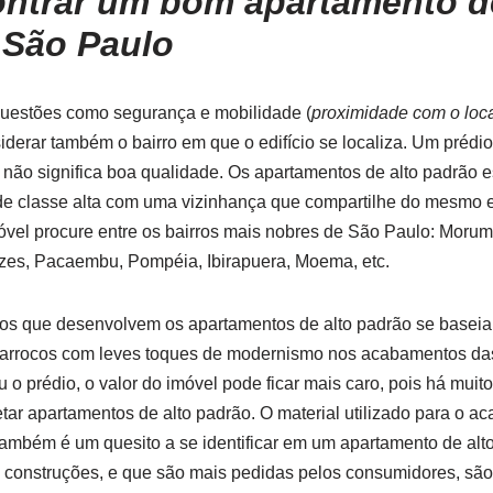
ntrar um bom apartamento de
 São Paulo
uestões como segurança e mobilidade (
proximidade com o loca
siderar também o bairro em que o edifício se localiza. Um prédi
 não significa boa qualidade. Os apartamentos de alto padrão 
de classe alta com uma vizinhança que compartilhe do mesmo est
óvel procure entre os bairros mais nobres de São Paulo: Morumbi
izes, Pacaembu, Pompéia, Ibirapuera, Moema, etc.
tos que desenvolvem os apartamentos de alto padrão se base
e barrocos com leves toques de modernismo nos acabamentos 
u o prédio, o valor do imóvel pode ficar mais caro, pois há mui
tar apartamentos de alto padrão. O material utilizado para o a
ambém é um quesito a se identificar em um apartamento de alto
construções, e que são mais pedidas pelos consumidores, são