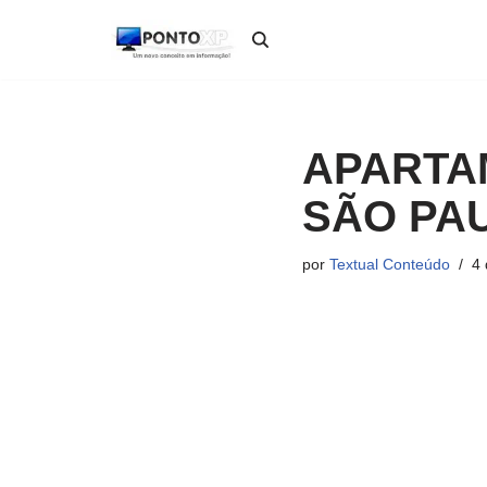
Pular
para
o
conteúdo
APARTA
SÃO PA
por
Textual Conteúdo
4 